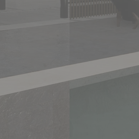
lo ejecutamos en el momento adecuado,
permitiendo el correcto curado de los
materiales para no afectar el comportamiento y
desempeño de los mismos, evitamos
reprocesos que al final puede afectar el
presupuesto;
Para nosotros esta fase es la más
importante, donde cada detalle cuenta ya que
los acabados representan la imagen final de
los bocetos, renders, detalles, especificaciones
y planos, donde la imaginación, y los sueños
llegan a alcanzarse.