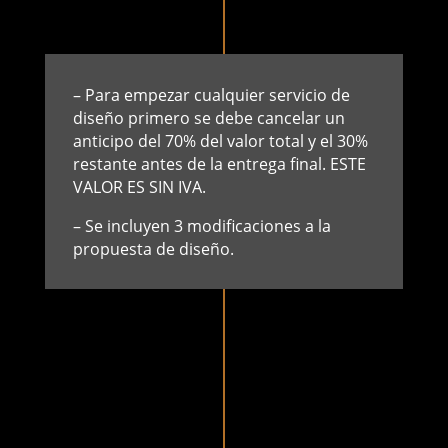
– Para empezar cualquier servicio de
diseño primero se debe cancelar un
anticipo del 70% del valor total y el 30%
restante antes de la entrega final. ESTE
VALOR ES SIN IVA.
– Se incluyen 3 modificaciones a la
propuesta de diseño.