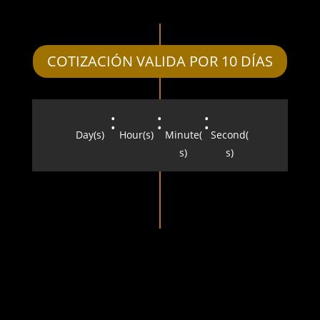
COTIZACIÓN VALIDA POR 10 DÍAS
:
:
:
Day(s)
Hour(s)
Minute(
Second(
s)
s)
CONOCER MÁS SOBRE